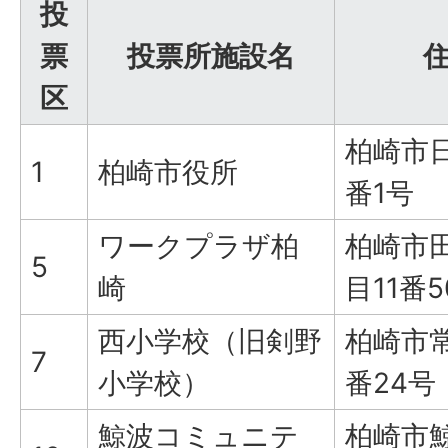
投
票
投票所施設名
区
柏崎市
1
柏崎市役所
番1号
ワークプラザ柏
柏崎市
5
崎
目11番
西小学校（旧剣野
柏崎市常
7
小学校）
番24号
鯨波コミュニテ
柏崎市