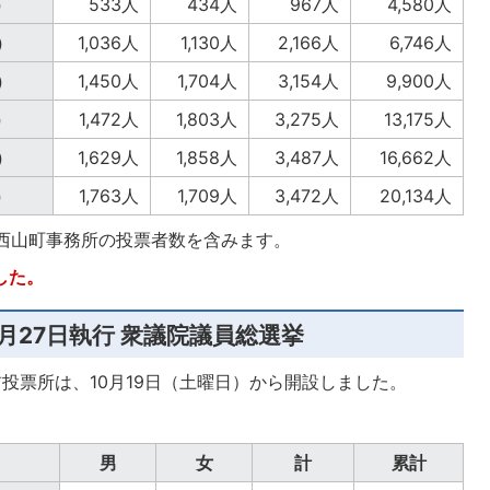
）
533人
434人
967人
4,580人
）
1,036人
1,130人
2,166人
6,746人
）
1,450人
1,704人
3,154人
9,900人
）
1,472人
1,803人
3,275人
13,175人
）
1,629人
1,858人
3,487人
16,662人
）
1,763人
1,709人
3,472人
20,134人
と西山町事務所の投票者数を含みます。
した。
0月27日執行 衆議院議員総選挙
前投票所は、10月19日（土曜日）から開設しました。
男
女
計
累計