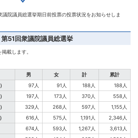
れる衆議院議員総選挙期日前投票の投票状況をお知らせしま
行 第51回衆議院議員総選挙
を掲載します。
男
女
計
累計
日）
97人
91人
188人
188人
日）
197人
173人
370人
558人
日）
329人
268人
597人
1,155人
日）
616人
575人
1,191人
2,346人
）
674人
593人
1,267人
3,613人