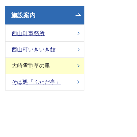
施設案内
西山町事務所
西山町いきいき館
大崎雪割草の里
そば処「ふただ亭」