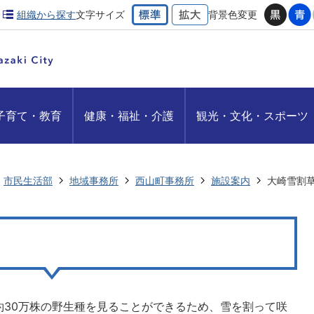
組織から探す
文字サイズ
背景色変更
子育て・教育
健康・福祉・介護
観光・文化・スポーツ
市民生活部
地域事務所
西山町事務所
施設案内
大崎雪割
約30万株の野生種を見ることができるため、雪を割って咲