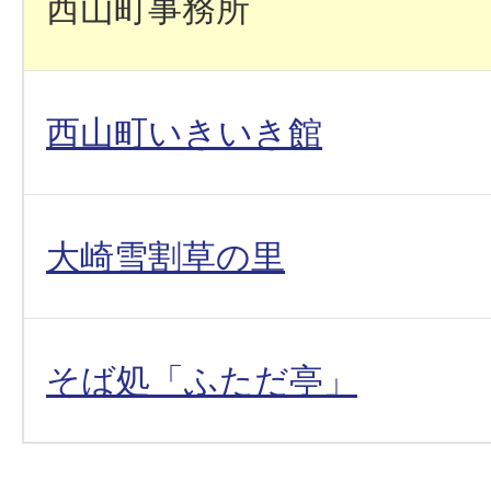
西山町事務所
西山町いきいき館
大崎雪割草の里
そば処「ふただ亭」