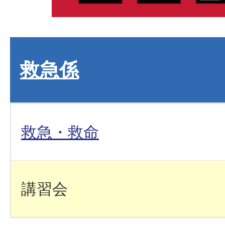
救急係
救急・救命
講習会