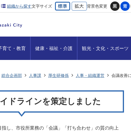
組織から探す
文字サイズ
背景色変更
子育て・教育
健康・福祉・介護
観光・文化・スポーツ
総合企画部
人事課
厚生研修係
人事・組織運営
会議改善
ガイドラインを策定しました
目指し、市役所業務の「会議」「打ち合わせ」の質の向上