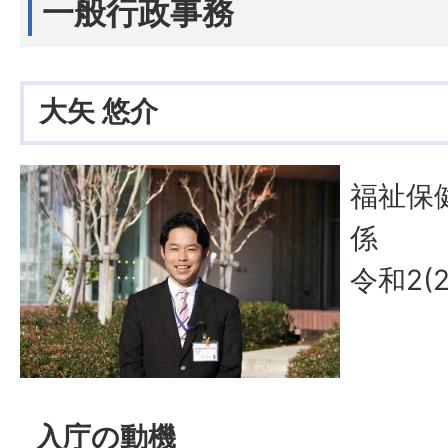
一般行政事務
大矢 悠介
福祉保
係
令和2(
入庁の動機