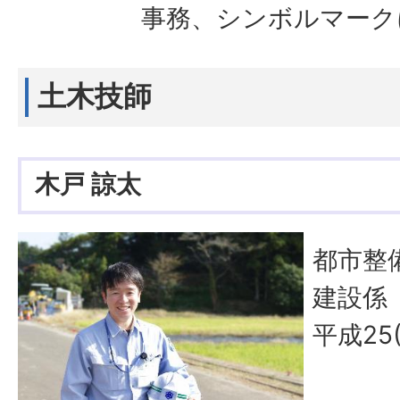
事務、シンボルマーク
土木技師
木戸 諒太
都市整
建設係
平成25