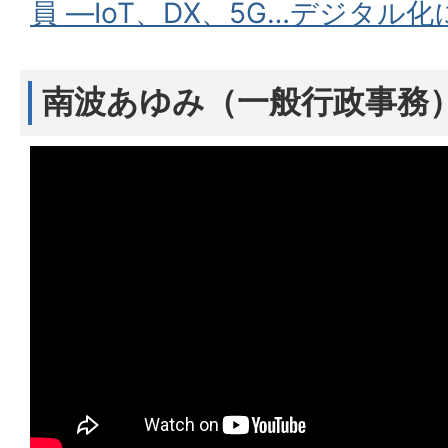
員 ―IoT、DX、5G…デジタ
南波あゆみ（一般行政事務