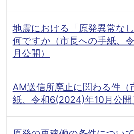
地震における「原発異常な
何ですか（市長への手紙、令和6
月公開）
AM送信所廃止に関わる件（
紙、令和6(2024)年10月公
原発の再稼働の条件につい