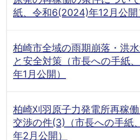
紙、令和6(2024)年12月公
柏崎市全域の雨期崩落・洪水
と安全対策（市長への手紙、令和
年1月公開）
柏崎刈羽原子力発電所再稼働
交渉の件(3)（市長への手紙、令
年2月公開）