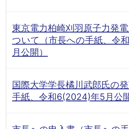
東京電力柏崎刈羽原子力発電
ついて（市長への手紙、令和6(
月公開）
国際大学学長橘川武郎氏の発
手紙、令和6(2024)年5月公