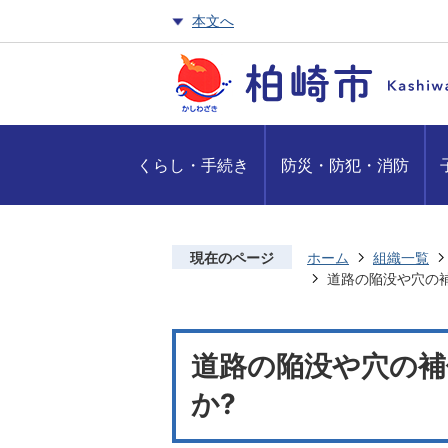
本文へ
くらし・手続き
防災・防犯・消防
現在のページ
ホーム
組織一覧
道路の陥没や穴の
道路の陥没や穴の
か?