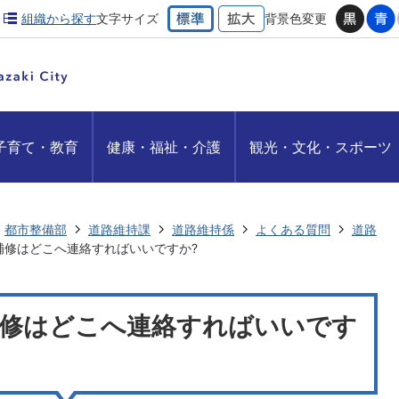
組織から探す
文字サイズ
背景色変更
子育て・教育
健康・福祉・介護
観光・文化・スポーツ
都市整備部
道路維持課
道路維持係
よくある質問
道路
補修はどこへ連絡すればいいですか?
補修はどこへ連絡すればいいです