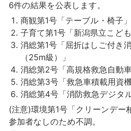
6件の結果を公表します。
商観第1号「テーブル・椅子
子育て第1号「新潟県立こど
消総第1号「屈折はしご付き
（25m級）」
消総第2号「高規格救急自動
消総第3号「救急車積載用資
消総第4号「消防救急デジタ
(注意)環境第1号「クリーンデ
参加者なしのため不調。