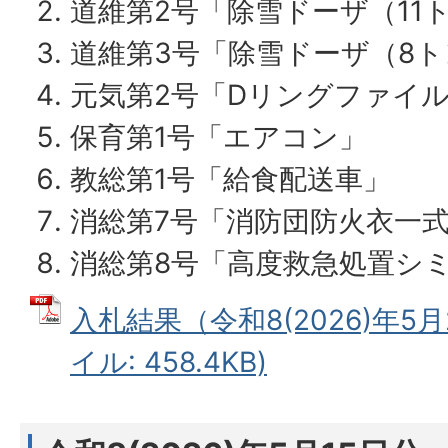
道維第2号「除雪ドーザ（11
道維第3号「除雪ドーザ（8
元気第2号「Dリングファイ
保育第1号「エアコン」
教総第1号「給食配送車」
消総第7号「消防団防火衣一
消総第8号「高度救急処置シ
入札結果（令和8(2026)年5月
イル: 458.4KB)