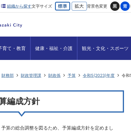
組織から探す
文字サイズ
背景色変更
子育て・教育
健康・福祉・介護
観光・文化・スポーツ
財務部
財政管理課
財政係
予算
令和5(2023)年度
令和
予算編成方針
たり、予算の総合調整を図るため、予算編成方針を定めまし