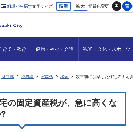
組織から探す
文字サイズ
背景色変更
子育て・教育
健康・福祉・介護
観光・文化・スポーツ
財務部
税務課
家屋係
税金
数年前に新築した住宅の固定
宅の固定資産税が、急に高くな
?