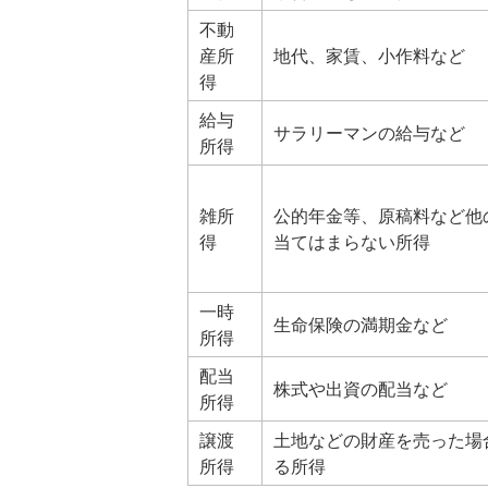
不動
産所
地代、家賃、小作料など
得
給与
サラリーマンの給与など
所得
雑所
公的年金等、原稿料など他
得
当てはまらない所得
一時
生命保険の満期金など
所得
配当
株式や出資の配当など
所得
譲渡
土地などの財産を売った場
所得
る所得