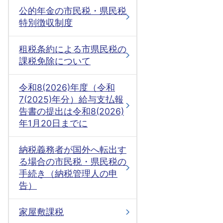
公的年金の市民税・県民税
特別徴収制度
租税条約による市県民税の
課税免除について
令和8(2026)年度（令和
7(2025)年分）給与支払報
告書の提出は令和8(2026)
年1月20日までに
納税義務者が国外へ転出す
る場合の市民税・県民税の
手続き（納税管理人の申
告）
家屋敷課税