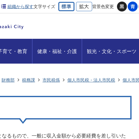
組織から探す
文字サイズ
背景色変更
子育て・教育
健康・福祉・介護
観光・文化・スポーツ
財務部
税務課
市民税係
個人市民税・法人市民税
個人市
となるもので、一般に収入金額から必要経費を差し引いた