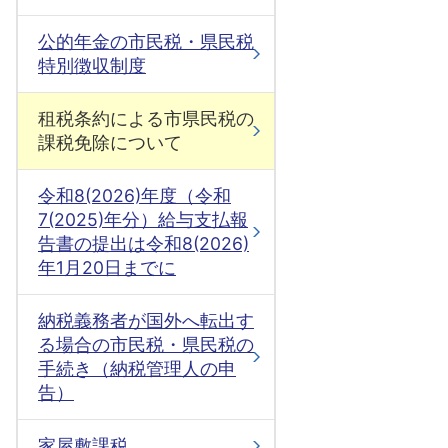
公的年金の市民税・県民税
特別徴収制度
租税条約による市県民税の
課税免除について
令和8(2026)年度（令和
7(2025)年分）給与支払報
告書の提出は令和8(2026)
年1月20日までに
納税義務者が国外へ転出す
る場合の市民税・県民税の
手続き（納税管理人の申
告）
家屋敷課税