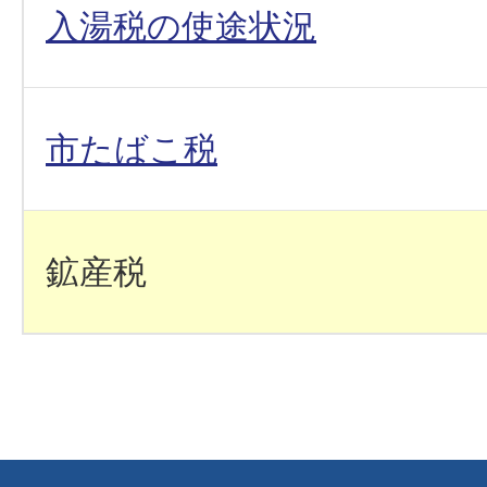
入湯税の使途状況
市たばこ税
鉱産税