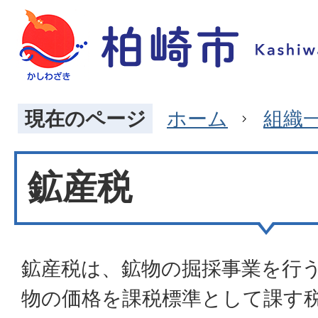
現在のページ
ホーム
組織
鉱産税
鉱産税は、鉱物の掘採事業を行
物の価格を課税標準として課す