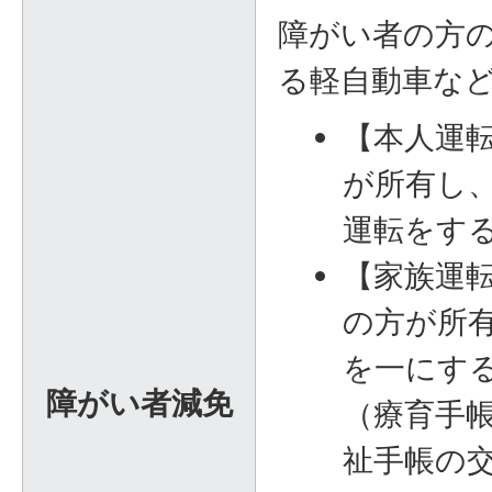
障がい者の方
る軽自動車な
【本人運
が所有し
運転をす
【家族運
の方が所
を一にす
障がい者減免
（療育手
祉手帳の