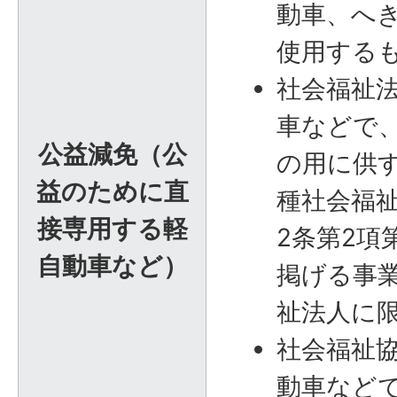
動車、へ
使用する
社会福祉
車などで
公益減免（公
の用に供
益のために直
種社会福
接専用する軽
2条第2項
自動車など）
掲げる事
祉法人に
社会福祉
動車など