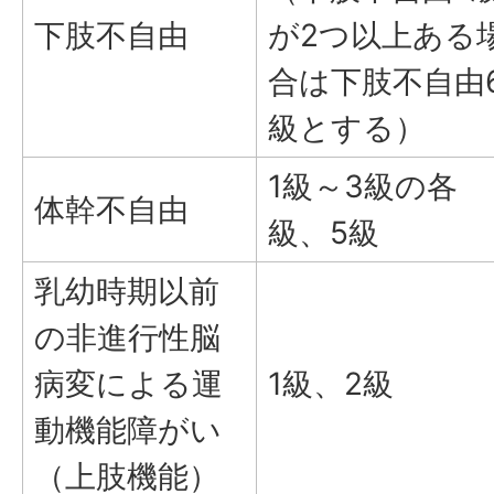
下肢不自由
が2つ以上ある
合は下肢不自由
級とする）
1級～3級の各
体幹不自由
級、5級
乳幼時期以前
の非進行性脳
病変による運
1級、2級
動機能障がい
（上肢機能）