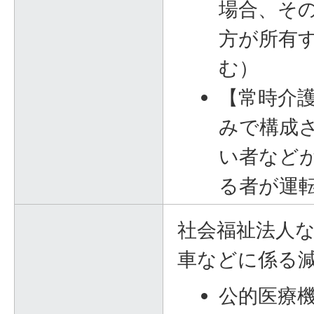
場合、そ
方が所有
む）
【常時介
みで構成
い者など
る者が運
社会福祉法人
車などに係る
公的医療