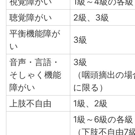
視覚障がい
1級～4級の各級
聴覚障がい
2級、3級
平衡機能障が
3級
い
音声・言語・
3級
そしゃく機能
（咽頭摘出の場
障がい
に限る）
上肢不自由
1級、2級
1級～6級の各級
（下肢不自由7