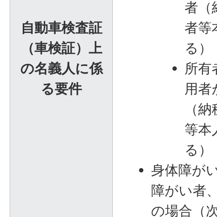
者（
自動車検査証
者等
（車検証）上
る）
の名義人に係
所有
る要件
用者
（納
等本
る）
身体障がい
障がい者
の場合（