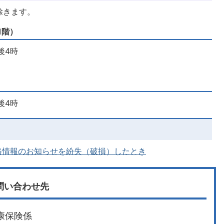
除きます。
1階）
後4時
後4時
格情報のお知らせを紛失（破損）したとき
問い合わせ先
康保険係