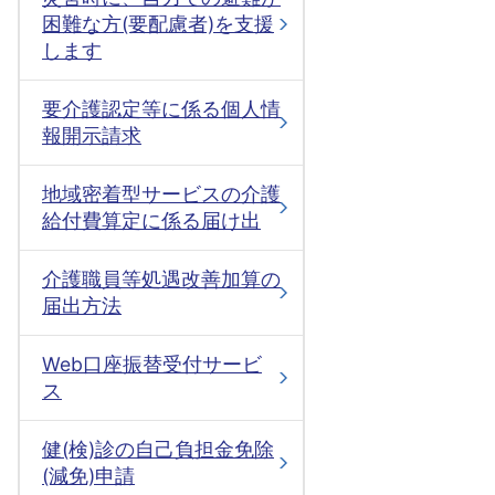
困難な方(要配慮者)を支援
します
要介護認定等に係る個人情
報開示請求
地域密着型サービスの介護
給付費算定に係る届け出
介護職員等処遇改善加算の
届出方法
Web口座振替受付サービ
ス
健(検)診の自己負担金免除
(減免)申請