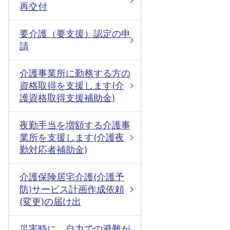
再交付
要介護（要支援）認定の申
請
介護事業所に勤務する方の
資格取得を支援します(介
護資格取得支援補助金)
夜勤手当を増額する介護事
業所を支援します(介護夜
勤対応者補助金)
介護保険居宅介護(介護予
防)サービス計画作成依頼
(変更)の届け出
災害時に、自力での避難が