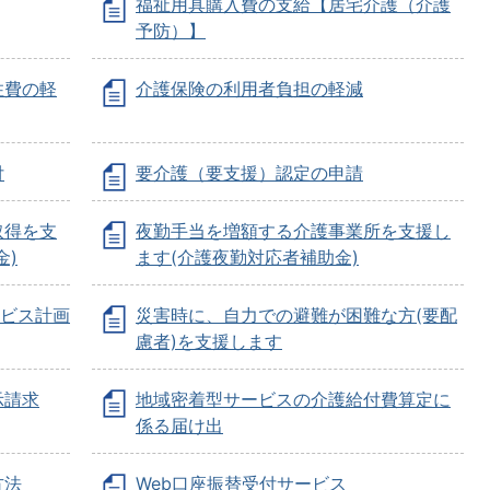
福祉用具購入費の支給【居宅介護（介護
予防）】
住費の軽
介護保険の利用者負担の軽減
付
要介護（要支援）認定の申請
取得を支
夜勤手当を増額する介護事業所を支援し
金)
ます(介護夜勤対応者補助金)
ービス計画
災害時に、自力での避難が困難な方(要配
慮者)を支援します
示請求
地域密着型サービスの介護給付費算定に
係る届け出
方法
Web口座振替受付サービス