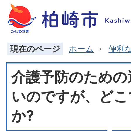
現在のページ
ホーム
便利
介護予防のための
いのですが、どこ
か?