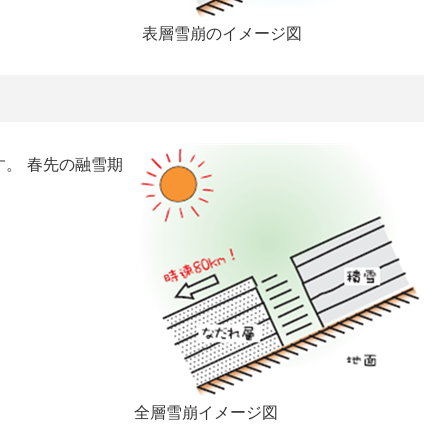
表層雪崩のイメージ図
。 春先の融雪期
全層雪崩イメージ図