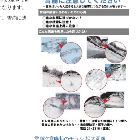
になります。
す。雪崩に遭
雪崩注意喚起のチラシ 拡大画像