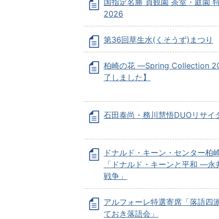
国指定名勝 貞観園 茶室・庭園 
2026
第36回草生水(くそうず)まつり
柏崎の花 —Spring Collection 
了しました】
石田泰尚・務川慧悟DUOリサイ
ドナルド・キーン・センター柏
「ドナルド・キーンと平和 ―永
戦争」
アルフォーレ特選寄席「落語四
ておき落語会」