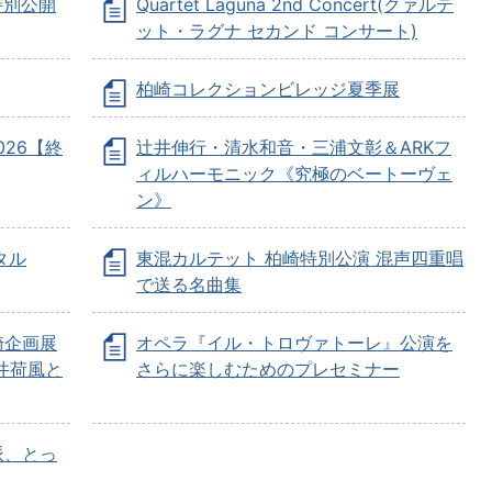
特別公開
Quartet Laguna 2nd Concert(クァルテ
ット・ラグナ セカンド コンサート)
柏崎コレクションビレッジ夏季展
2026【終
辻井伸行・清水和音・三浦文彰＆ARKフ
ィルハーモニック《究極のベートーヴェ
ン》
タル
東混カルテット 柏崎特別公演 混声四重唱
で送る名曲集
崎企画展
オペラ『イル・トロヴァトーレ』公演を
井荷風と
さらに楽しむためのプレセミナー
派、とっ