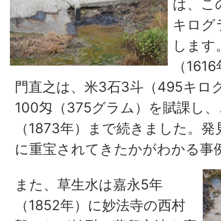
は、こ
キログ
します
（161
門直之は、米3石3斗（495キ
100匁（375グラム）を賦課し
（1873年）まで続きました。
に重宝されてきたかがわかる
また、草生水は嘉永5年
（1852年）に妙法寺の西村