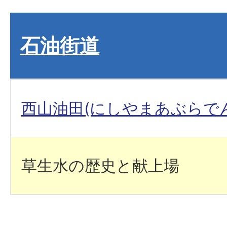
石油街道
西山油田(にしやまあぶらでん
草生水の歴史と献上場