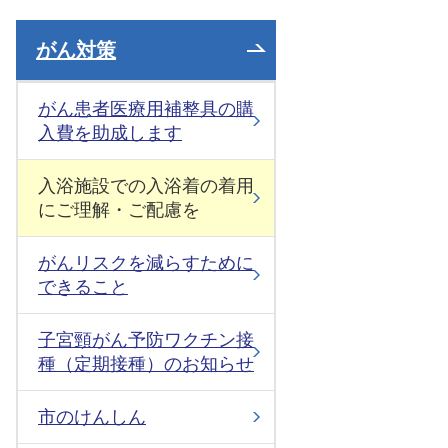
がん対策
がん患者医療用補整具の購
入費を助成します
入浴施設での入浴着の着用
にご理解・ご配慮を
がんリスクを減らすために
できること
子宮頸がん予防ワクチン接
種（定期接種）のお知らせ
市のけんしん