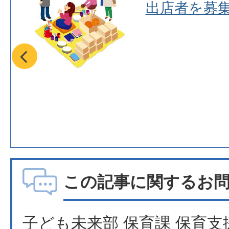
ィア
出店者を募
年記
この記事に関するお
子ども未来部 保育課 保育支