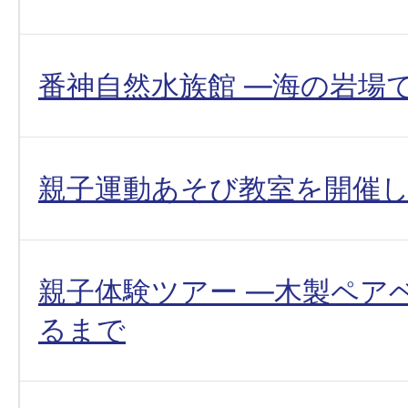
番神自然水族館 ―海の岩場
親子運動あそび教室を開催
親子体験ツアー ―木製ペア
るまで