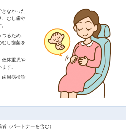
できなかった
り、むし歯や
す。
うつるため、
のむし歯菌を
、低体重児や
います。
、歯周病検診
偶者（パートナーを含む）