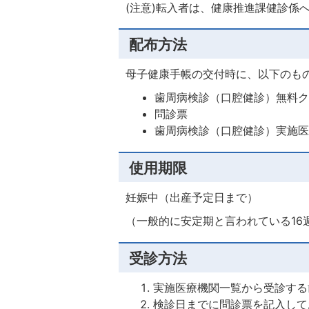
(注意)転入者は、健康推進課健診係
配布方法
母子健康手帳の交付時に、以下のも
歯周病検診（口腔健診）無料
問診票
歯周病検診（口腔健診）実施
使用期限
妊娠中（出産予定日まで）
（一般的に安定期と言われている16
受診方法
実施医療機関一覧から受診する
検診日までに問診票を記入して