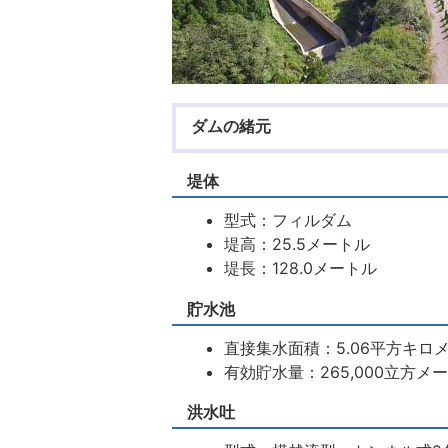
ダムの緒元
堤体
型式：フィルダム
堤高：25.5メートル
堤長：128.0メートル
貯水池
直接集水面積：5.06平方キロ
有効貯水量：265,000立方メ
洪水吐