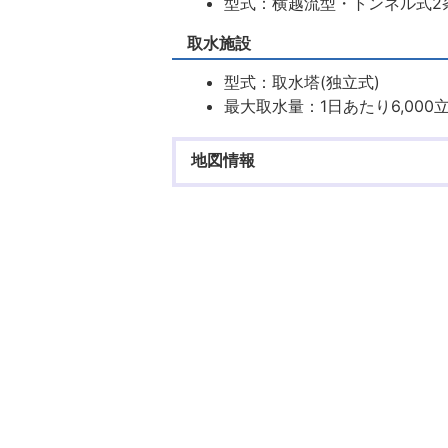
型式：横越流型・トンネル式2
取水施設
型式：取水塔(独立式)
最大取水量：1日あたり6,000
地図情報