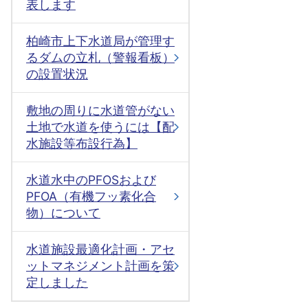
表します
柏崎市上下水道局が管理す
るダムの立札（警報看板）
の設置状況
敷地の周りに水道管がない
土地で水道を使うには【配
水施設等布設行為】
水道水中のPFOSおよび
PFOA（有機フッ素化合
物）について
水道施設最適化計画・アセ
ットマネジメント計画を策
定しました