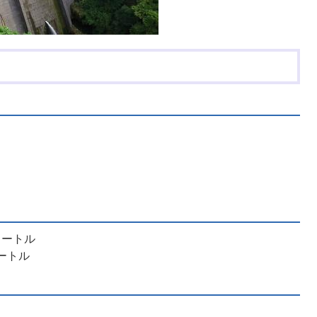
ム
メートル
メートル