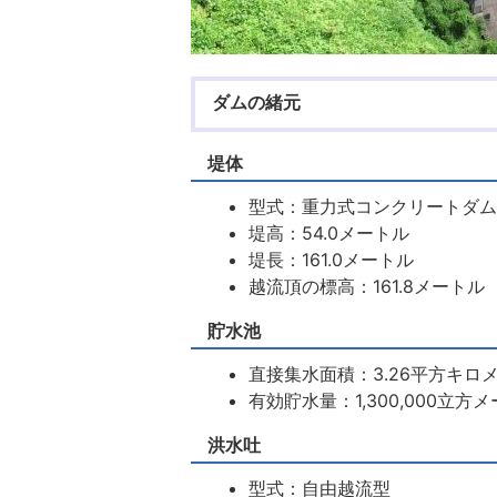
ダムの緒元
堤体
型式：重力式コンクリートダ
堤高：54.0メートル
堤長：161.0メートル
越流頂の標高：161.8メートル
貯水池
直接集水面積：3.26平方キロ
有効貯水量：1,300,000立方
洪水吐
型式：自由越流型