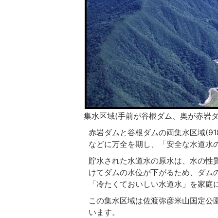
集水区域(手前が谷根ダム、奥が赤岩ダ
赤岩ダムと谷根ダムの両集水区域(9
などに万全を期し、「安全な水道水
貯水された水道水の原水は、水の性
けてダムの水位が下がるため、ダム
「冷たくておいしい水道水」を家庭
この集水区域は佐渡弥彦米山国定公
います。