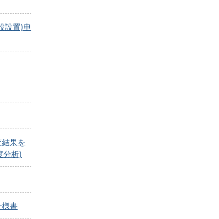
設設置)申
査結果を
度分析)
仕様書