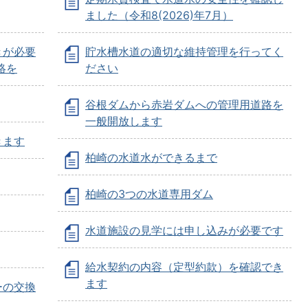
ました（令和8(2026)年7月）
きが必要
貯水槽水道の適切な維持管理を行ってく
絡を
ださい
谷根ダムから赤岩ダムへの管理用道路を
一般開放します
きます
柏崎の水道水ができるまで
柏崎の3つの水道専用ダム
水道施設の見学には申し込みが必要です
給水契約の内容（定型約款）を確認でき
ます
ーの交換