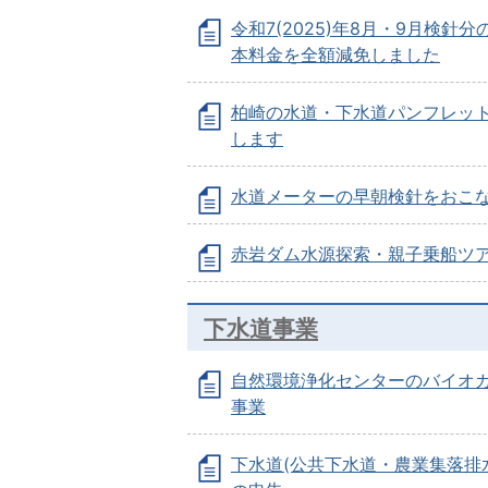
令和7(2025)年8月・9月検針
本料金を全額減免しました
柏崎の水道・下水道パンフレッ
します
水道メーターの早朝検針をおこ
赤岩ダム水源探索・親子乗船ツ
下水道事業
自然環境浄化センターのバイオ
事業
下水道(公共下水道・農業集落排