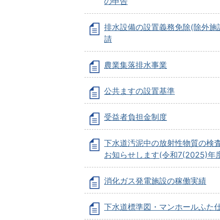
の申告
排水設備の設置義務免除(除外施
請
農業集落排水事業
公共ますの設置基準
受益者負担金制度
下水道汚泥中の放射性物質の検
お知らせします(令和7(2025)年
消化ガス発電施設の稼働実績
下水道標準図・マンホールふた