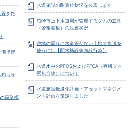
水道施設の耐震化状況を公表します
位置を確
柏崎市上下水道局が管理するダムの立札
（警報看板）の設置状況
分
敷地の周りに水道管がない土地で水道を
使うには【配水施設等布設行為】
設備指定
水道水中のPFOSおよびPFOA（有機フッ
素化合物）について
お知らせ
水道施設最適化計画・アセットマネジメ
ント計画を策定しました
)の事業概