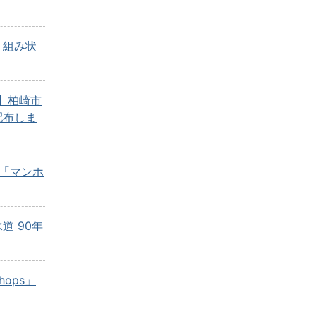
り組み状
】柏崎市
配布しま
「マンホ
道 90年
ops」