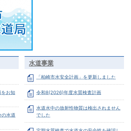
水道事業
「柏崎市水安全計画」を更新しました
料をお知
令和8(2026)年度水質検査計画
水道水中の放射性物質は検出されません
針分の水道
でした
定期水質検査で水道水の安全性を確認し