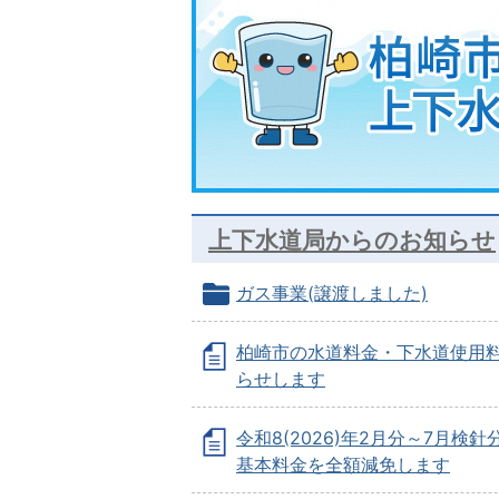
上下水道局からのお知らせ
ガス事業(譲渡しました)
柏崎市の水道料金・下水道使用
らせします
令和8(2026)年2月分～7月検
基本料金を全額減免します