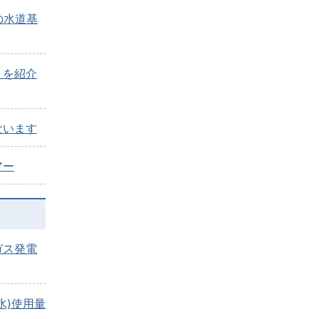
分の水道基
トを紹介
ないます
アー
ガス発電
水)使用量