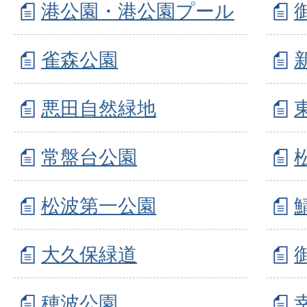
港公園・港公園プール
雀森公園
悪田自然緑地
常盤台公園
松波第一公園
大久保緑道
穂波公園