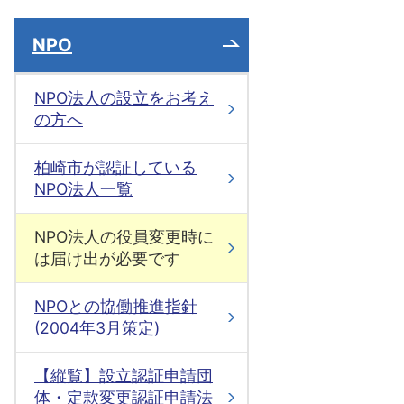
NPO
NPO法人の設立をお考え
の方へ
柏崎市が認証している
NPO法人一覧
NPO法人の役員変更時に
は届け出が必要です
NPOとの協働推進指針
(2004年3月策定)
【縦覧】設立認証申請団
体・定款変更認証申請法