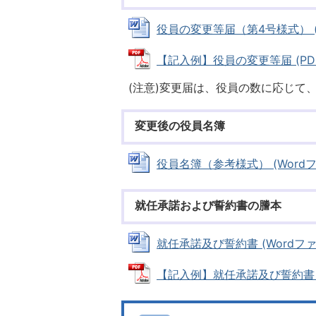
役員の変更等届（第4号様式） (Wo
【記入例】役員の変更等届 (PDFフ
(注意)変更届は、役員の数に応じて
変更後の役員名簿
役員名簿（参考様式） (Wordファイ
就任承諾および誓約書の謄本
就任承諾及び誓約書 (Wordファイル
【記入例】就任承諾及び誓約書 (PD