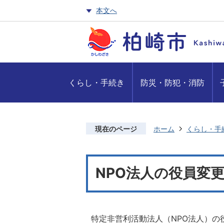
本文へ
くらし・手続き
防災・防犯・消防
現在のページ
ホーム
くらし・手
NPO法人の役員変
特定非営利活動法人（NPO法人）