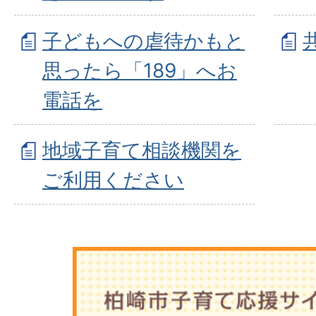
子どもへの虐待かもと
思ったら「189」へお
電話を
地域子育て相談機関を
ご利用ください