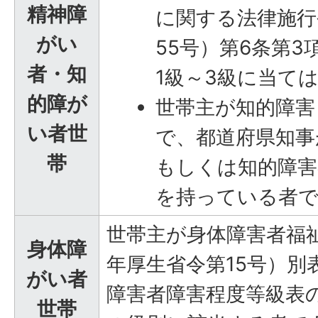
精神障
に関する法律施行
がい
55号）第6条第
者・知
1級～3級に当て
的障が
世帯主が知的障害
い者世
で、都道府県知事
帯
もしくは知的障害
を持っている者
世帯主が身体障害者福祉
身体障
年厚生省令第15号）別
がい者
障害者障害程度等級表の
世帯