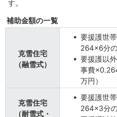
す。
補助金額の一覧
要援護世帯
264×6分
克雪住宅
要援護以
（融雪式）
事費×0.2
万円）
要援護世帯
克雪住宅
264×3分
（耐雪式・