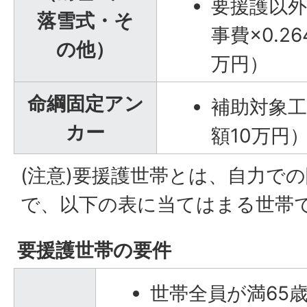
要援護以
落雪式・そ
事費×0.2
の他）
万円）
命綱固定アン
補助対象工
カー
額10万円
(注意)要援護世帯とは、自力で
で、以下の表に当てはまる世帯
要援護世帯の要件
世帯全員が満65