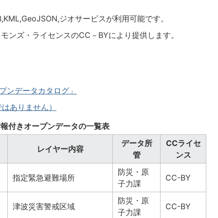
e.CSB,KML,GeoJSON,ジオサービスが利用可能です。
コモンズ・ライセンスのCC－BYにより提供します。
市オープンデータカタログ」
ではありません）
情報付きオープンデータの一覧表
データ所
CCライセ
レイヤー内容
管
ンス
防災・原
指定緊急避難場所
CC-BY
子力課
防災・原
津波災害警戒区域
CC-BY
子力課