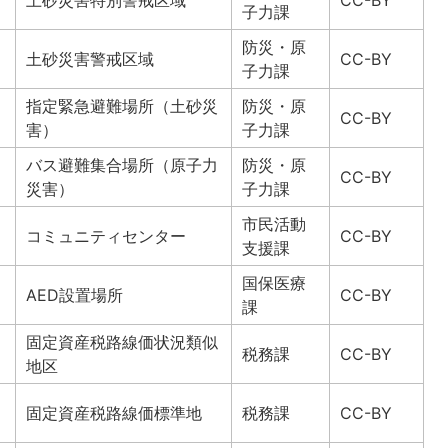
土砂災害特別警戒区域
CC-BY
子力課
防災・原
土砂災害警戒区域
CC-BY
子力課
指定緊急避難場所（土砂災
防災・原
CC-BY
害）
子力課
バス避難集合場所（原子力
防災・原
CC-BY
災害）
子力課
市民活動
コミュニティセンター
CC-BY
支援課
国保医療
AED設置場所
CC-BY
課
固定資産税路線価状況類似
税務課
CC-BY
地区
固定資産税路線価標準地
税務課
CC-BY