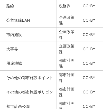
路線
税務課
CC-BY
企画政策
公衆無線LAN
CC-BY
課
企画政策
市内施設
CC-BY
課
企画政策
大字界
CC-BY
課
都市計画
用途地域
CC-BY
課
都市計画
その他の都市施設ポイント
CC-BY
課
都市計画
その他の都市施設ポリゴン
CC-BY
課
都市計画
都市計画公園
CC-BY