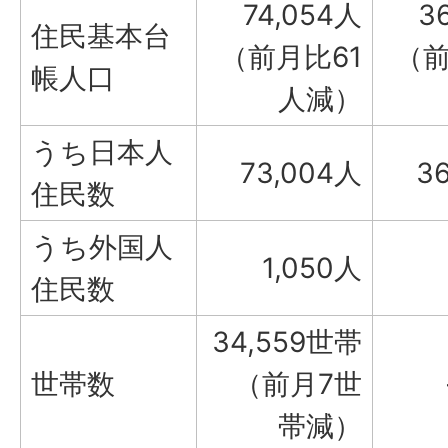
74,054人
3
住民基本台
（前月比61
（前
帳人口
人減）
うち日本人
73,004人
3
住民数
うち外国人
1,050人
住民数
34,559世帯
世帯数
（前月7世
帯減）