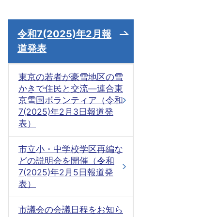
令和7(2025)年2月報
道発表
東京の若者が豪雪地区の雪
かきで住民と交流―連合東
京雪国ボランティア（令和
7(2025)年2月3日報道発
表）
市立小・中学校学区再編な
どの説明会を開催（令和
7(2025)年2月5日報道発
表）
市議会の会議日程をお知ら