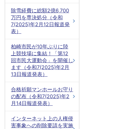
除雪経費に総額2億6,700
万円を専決処分（令和
7(2025)年2月12日報道発
表）
柏崎市民が10年ぶりに陸
上競技場に集結！「第12
回市民大運動会」を開催し
ます（令和7(2025)年2月
13日報道発表）
合格祈願マンホールお守り
の配布（令和7(2025)年2
月14日報道発表）
インターネット上の人権侵
害事象への削除要請を実施