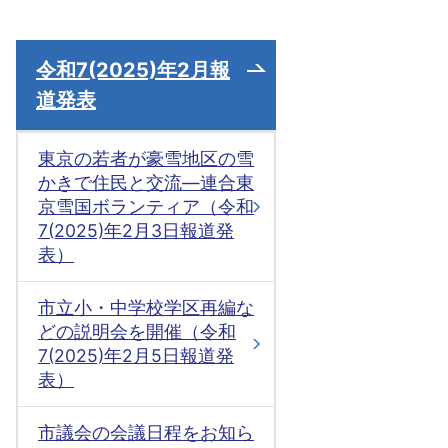
令和7(2025)年2月報
道発表
東京の若者が豪雪地区の雪
かきで住民と交流―連合東
京雪国ボランティア（令和
7(2025)年2月3日報道発
表）
市立小・中学校学区再編な
どの説明会を開催（令和
7(2025)年2月5日報道発
表）
市議会の会議日程をお知ら