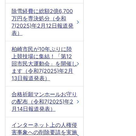
除雪経費に総額2億6,700
万円を専決処分（令和
7(2025)年2月12日報道発
表）
柏崎市民が10年ぶりに陸
上競技場に集結！「第12
回市民大運動会」を開催し
ます（令和7(2025)年2月
13日報道発表）
合格祈願マンホールお守り
の配布（令和7(2025)年2
月14日報道発表）
インターネット上の人権侵
害事象への削除要請を実施