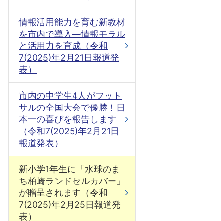
情報活用能力を育む新教材
を市内で導入―情報モラル
と活用力を育成（令和
7(2025)年2月21日報道発
表）
市内の中学生4人がフット
サルの全国大会で優勝！日
本一の喜びを報告します
（令和7(2025)年2月21日
報道発表）
新小学1年生に「水球のま
ち柏崎ランドセルカバー」
が贈呈されます（令和
7(2025)年2月25日報道発
表）