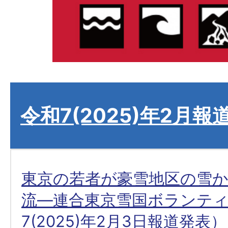
令和7(2025)年2月報
東京の若者が豪雪地区の雪
流―連合東京雪国ボランテ
7(2025)年2月3日報道発表）