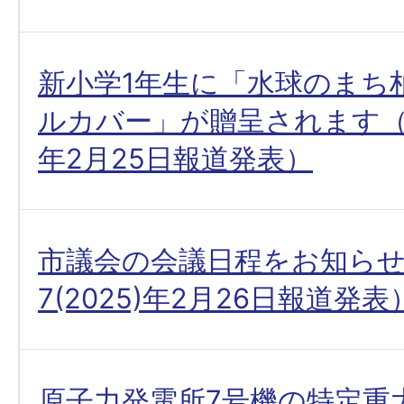
新小学1年生に「水球のまち
ルカバー」が贈呈されます（令和
年2月25日報道発表）
市議会の会議日程をお知ら
7(2025)年2月26日報道発表
原子力発電所7号機の特定重