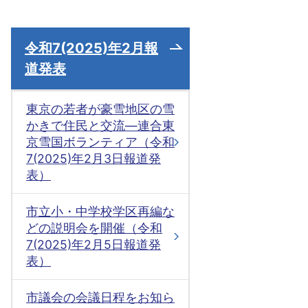
令和7(2025)年2月報
道発表
東京の若者が豪雪地区の雪
かきで住民と交流―連合東
京雪国ボランティア（令和
7(2025)年2月3日報道発
表）
市立小・中学校学区再編な
どの説明会を開催（令和
7(2025)年2月5日報道発
表）
市議会の会議日程をお知ら