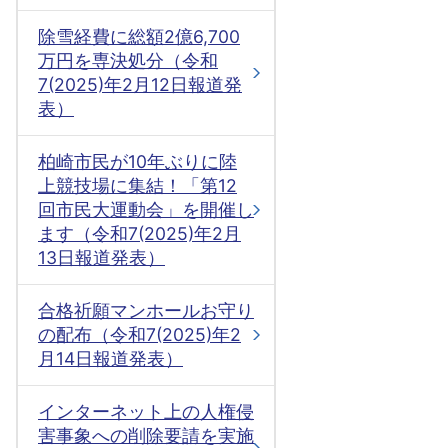
除雪経費に総額2億6,700
万円を専決処分（令和
7(2025)年2月12日報道発
表）
柏崎市民が10年ぶりに陸
上競技場に集結！「第12
回市民大運動会」を開催し
ます（令和7(2025)年2月
13日報道発表）
合格祈願マンホールお守り
の配布（令和7(2025)年2
月14日報道発表）
インターネット上の人権侵
害事象への削除要請を実施