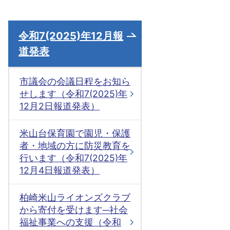
令和7(2025)年12月報
道発表
市議会の会議日程をお知ら
せします（令和7(2025)年
12月2日報道発表）
米山台保育園で園児・保護
者・地域の方に防災教育を
行います（令和7(2025)年
12月4日報道発表）
柏崎米山ライオンズクラブ
から寄付を受けます─社会
福祉事業への支援（令和