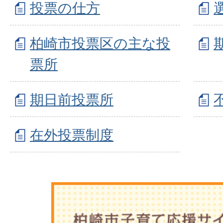
投票の仕方
柏崎市投票区の主な投
票所
期日前投票所
在外投票制度