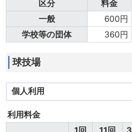
区分
料金
一般
600円
学校等の団体
360円
球技場
個人利用
利用料金
1回
11回