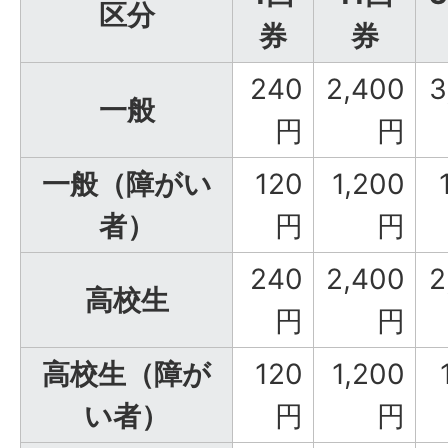
区分
券
券
240
2,400
3
一般
円
円
一般（障がい
120
1,200
者）
円
円
240
2,400
2
高校生
円
円
高校生（障が
120
1,200
い者）
円
円