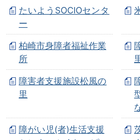
たいようSOCIOセンタ
ー
柏崎市身障者福祉作業
所
障害者支援施設松風の
里
障がい児(者)生活支援