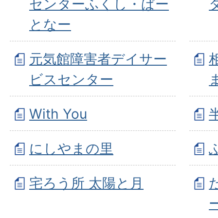
センターふくし・ぱー
となー
元気館障害者デイサー
ビスセンター
With You
にしやまの里
宅ろう所 太陽と月