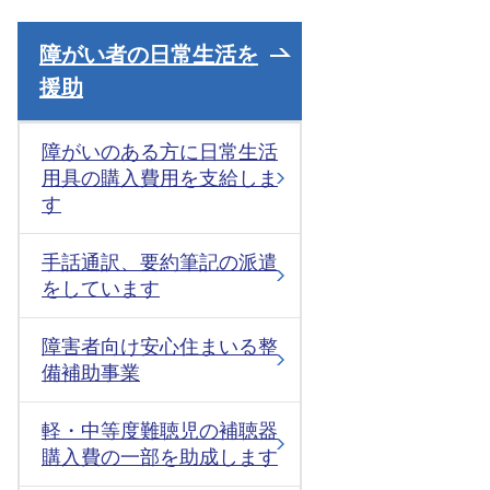
障がい者の日常生活を
援助
障がいのある方に日常生活
用具の購入費用を支給しま
す
手話通訳、要約筆記の派遣
をしています
障害者向け安心住まいる整
備補助事業
軽・中等度難聴児の補聴器
購入費の一部を助成します