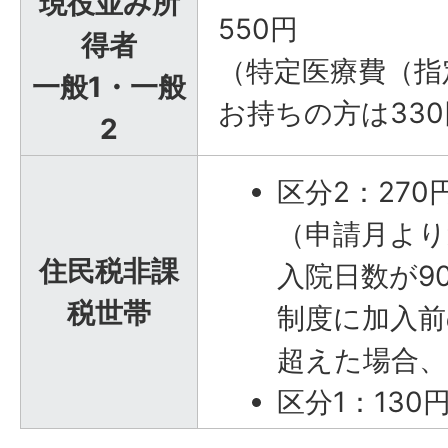
現役並み所
550円
得者
（特定医療費（指
一般1・一般
お持ちの方は33
2
区分2：270
（申請月より
住民税非課
入院日数が9
税世帯
制度に加入前
超えた場合、
区分1：130