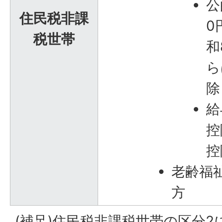
公
住民税非課
0
税世帯
和
ら
除
給
控
控
老齢福
方
(補足)住民税非課税世帯の区分2