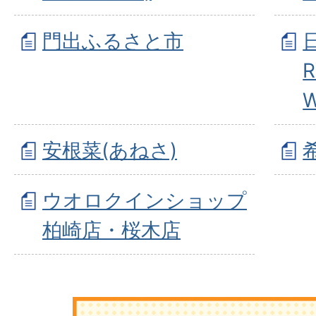
門出ふるさと市
W
安根菜(あねさ)
ウオロクインショップ
柏崎店・桜木店