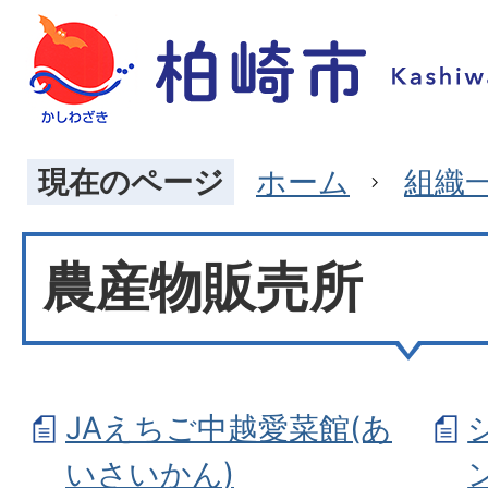
現在のページ
ホーム
組織
農産物販売所
JAえちご中越愛菜館(あ
いさいかん)