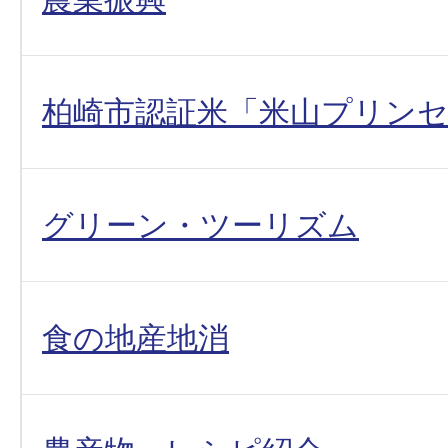
柏崎市認証米「米山プリン
グリーン・ツーリズム
食の地産地消