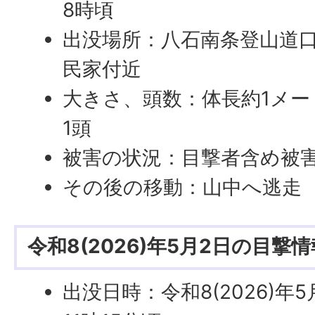
8時頃
出没場所：八石南条登山道
民家付近
大きさ、頭数：体長約1メ
1頭
被害の状況：目撃者含め被
その後の移動：山中へ逃走
令和8(2026)年5月2日の目撃情
出没日時：令和8(2026)年