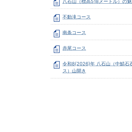
八石山（標高518メートル）の
不動滝コース
南条コース
赤尾コース
令和8(2026)年 八石山（中鯖
ス）山開き