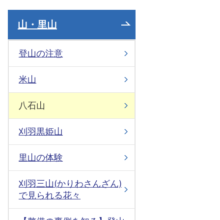
山・里山
登山の注意
米山
八石山
刈羽黒姫山
里山の体験
刈羽三山(かりわさんざん)
で見られる花々