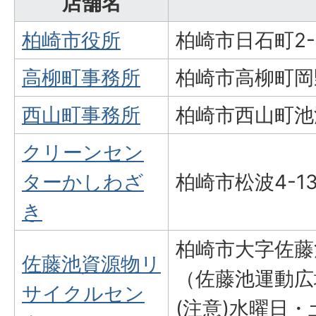
店舗名
柏崎市役所
柏崎市日石町2-
高柳町事務所
柏崎市高柳町岡野
西山町事務所
柏崎市西山町池浦
クリーンセン
ターかしわざ
柏崎市松波4-13
き
柏崎市大字佐藤
佐藤池資源物リ
（佐藤池運動広
サイクルセン
(注意)水曜日