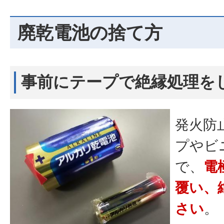
廃乾電池の捨て方
事前にテープで絶縁処理を
発火防
プやビ
で、
電
覆い、
さい
。