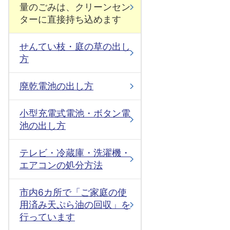
量のごみは、クリーンセン
ターに直接持ち込めます
せんてい枝・庭の草の出し
方
廃乾電池の出し方
小型充電式電池・ボタン電
池の出し方
テレビ・冷蔵庫・洗濯機・
エアコンの処分方法
市内6カ所で「ご家庭の使
用済み天ぷら油の回収」を
行っています